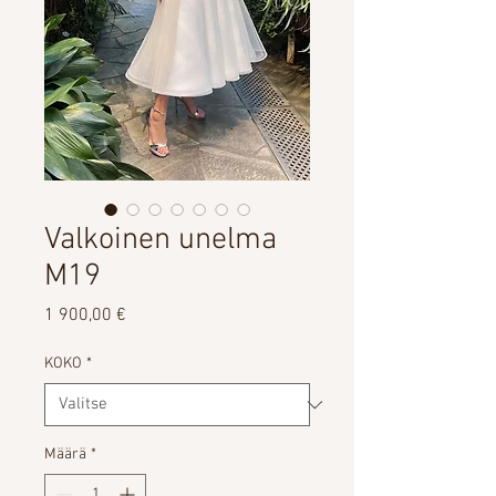
Valkoinen unelma
M19
Hinta
1 900,00 €
KOKO
*
Määrä
*