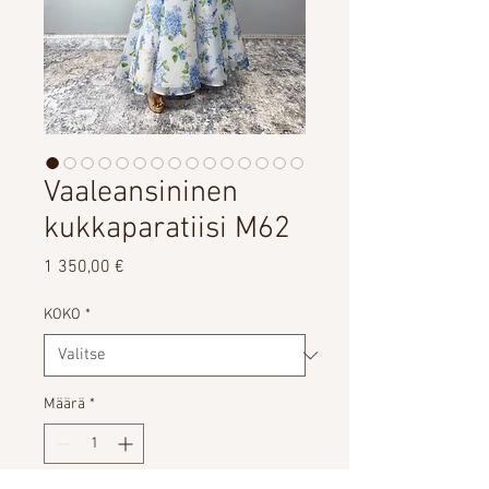
Vaaleansininen
kukkaparatiisi M62
Hinta
1 350,00 €
KOKO
*
Määrä
*