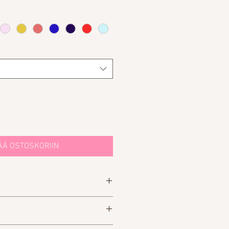
ÄÄ OSTOSKORIIN
at vuokrata puvun. Lomake löytyy