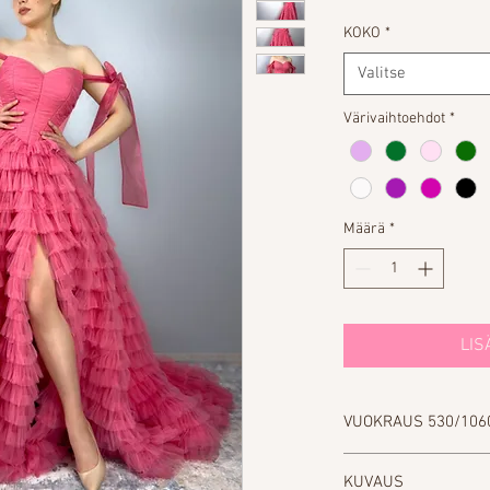
KOKO
*
Valitse
Värivaihtoehdot
*
Määrä
*
LIS
VUOKRAUS 530/106
Täytä lomake, jos halu
KUVAUS
Yhteystiedot-osiosta