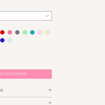
ÄÄ OSTOSKORIIN
0€
at vuokrata puvun. Lomake löytyy