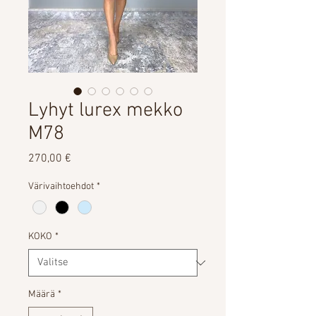
Lyhyt lurex mekko
M78
Hinta
270,00 €
Värivaihtoehdot
*
KOKO
*
Määrä
*