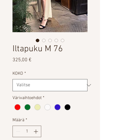
Iltapuku M 76
Hinta
325,00 €
KOKO
*
Värivaihtoehdot
*
Määrä
*